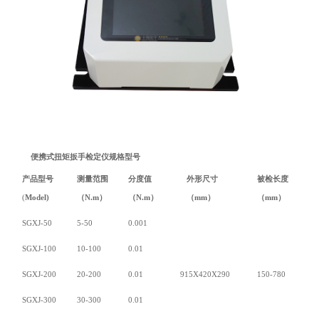
便携式扭矩扳手检定仪
规格型号
产品型号
测量范围
分度值
外形尺寸
被检长度
(
Model)
（N.m）
（N.m）
（mm）
（mm）
SGXJ-50
5-50
0.001
SGXJ-100
10-100
0.01
SGXJ-200
20-200
0.01
915X420X290
150-780
SGXJ-300
30-300
0.01