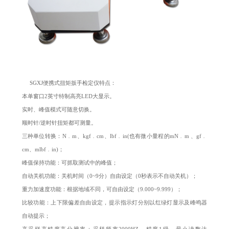
SGXJ便携式扭矩扳手检定仪特点：
本单窗口2英寸特制高亮LED大显示。
实时、峰值模式可随意切换。
顺时针/逆时针扭矩都可测量。
三种单位转换：N﹒m、kgf﹒cm、lbf﹒in(也有微小量程的mN﹒m 、gf﹒
cm、mlbf﹒in)；
峰值保持功能：可抓取测试中的峰值；
自动关机功能：关机时间（0~9分）自由设定（0秒表示不自动关机）；
重力加速度功能：根据地域不同，可自由设定（9.000~9.999）；
比较功能：上下限偏差自由设定，提示指示灯分别以红绿灯显示及峰鸣器
自动提示；