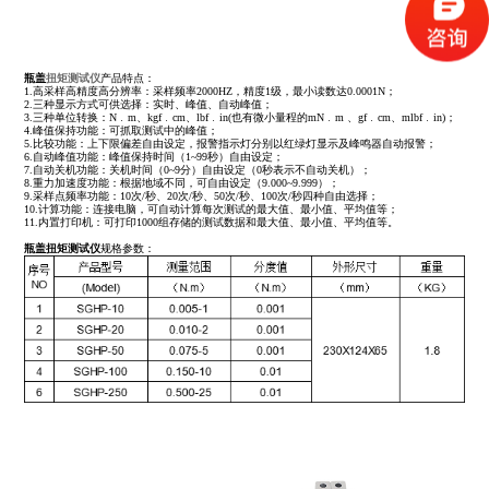
瓶盖
扭矩测试仪
产品特点：
1.高采样高精度高分辨率：采样频率2000HZ，精度1级，最小读数达0.0001N；
2.三种显示方式可供选择：实时、峰值、自动峰值；
3.三种单位转换：N﹒m、kgf﹒cm、lbf﹒in(也有微小量程的mN﹒m 、gf﹒cm、mlbf﹒in)；
4.峰值保持功能：可抓取测试中的峰值；
5.比较功能：上下限偏差自由设定，报警指示灯分别以红绿灯显示及峰鸣器自动报警；
6.自动峰值功能：峰值保持时间（1~99秒）自由设定；
7.自动关机功能：关机时间（0~9分）自由设定（0秒表示不自动关机）；
8.重力加速度功能：根据地域不同，可自由设定（9.000~9.999）；
9.采样点频率功能：10次/秒、20次/秒、50次/秒、100次/秒四种自由选择；
10.计算功能：连接电脑，可自动计算每次测试的最大值、最小值、平均值等；
11.内置打印机：可打印1000组存储的测试数据和最大值、最小值、平均值等。
瓶盖扭矩测试仪
规格参数：