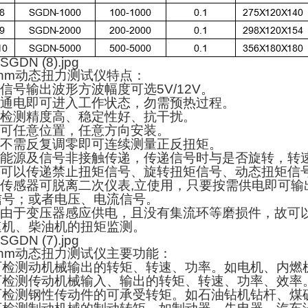
5nm动态扭力测试仪特点：
.信号输出波形方波幅度可选5V/12V。
2.通电即可进入工作状态，勿需预热过程。
3.检测精度高、稳定性好、抗干扰。
4.可任意位置，任意方向安装。
5.不需反复调零即可连续测量正反扭矩。
6.能源及信号非接触传递，传递信号时与是否旋转，转
7.可以传递禁止扭矩信号、旋转扭矩信号、动态扭矩信
8.传感器可脱离二次仪表,立使用，只要按需供电即可
信号；或者电压、电流信号。
9.由于变压器感应供电，且没有集流环等磨损件，故可
速机、柴油机的扭矩监测。
5nm动态扭力测试仪主要功能：
可检测动机械输出的转矩、转速、功率。如电机、内燃
可检测传动机械输入、输出的转矩、转速、功率、效率
可检测钢性传动件的可承受转矩。如石油钻机钻杆、煤