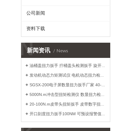
公司新闻
资料下载
N
新闻资讯
News
油桶盖扭力扳手 拧桶盖头检测扳手 旋开松紧扭力桶盖工具厂家
发动机动态力矩测试仪 电机动态扭力检定仪 小量程电机转矩测量仪厂家
SGSX-200电子屏数显扭力扳手厂家 40-200N.m数字显示扭矩扳手价格
5000N.m冲击型扭矩检测仪 数显扭力检验测量仪 冲击扳手扭矩校准仪价格
20-100N.m皮带头扭矩扳手 皮带数字扭力扳手 可调式扭力工具实干
开口刻度扭力扳手100NM 可预设报警值预置式扭矩扳手 开口头力矩扳手价格