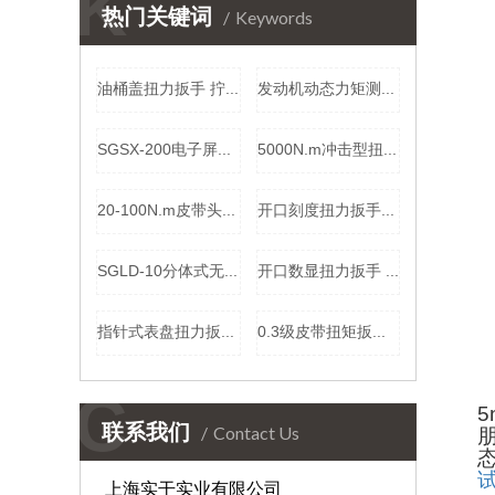
K
热门关键词
Keywords
油桶盖扭力扳手 拧桶盖头检测扳手 旋开松紧扭力桶盖工具厂家
发动机动态力矩测试仪 电机动态扭力检定仪 小量程电机转矩测量仪厂家
SGSX-200电子屏数显扭力扳手厂家 40-200N.m数字显示扭矩扳手价格
5000N.m冲击型扭矩检测仪 数显扭力检验测量仪 冲击扳手扭矩校准仪价格
20-100N.m皮带头扭矩扳手 皮带数字扭力扳手 可调式扭力工具实干
开口刻度扭力扳手100NM 可预设报警值预置式扭矩扳手 开口头力矩扳手价格
SGLD-10分体式无线测力计 10T 手持仪表距离读数拉力计 船舶锚链拉力无线测力仪价格
开口数显扭力扳手 20～100N.m 开口扭矩扳手 开口式数显扭矩扳手价格
指针式表盘扭力扳手1000N.m 食品行业手动紧固检测表盘扳手厂家（直观读数 ）
0.3级皮带扭矩扳手 数显式4-20NM电子扭矩扳手 皮带头力矩工具价格
C
5
联系我们
Contact Us
上海实干实业有限公司