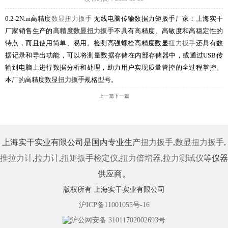
0.2-2N.m高精度
数显扭力扳手
无线电脑传输数据力矩扳手厂家：上海实干
厂家销售生产的
高精度数显扭力扳手
不具有高精度、高敏度和高稳定性的
特点，而且使用简单、易用。检测高强螺栓高精度数显
扭力扳手
还具有数
据记录和导出功能，可以将测量数据存储在内部存储器中，或通过USB传
输到电脑上进行数据分析和处理，助力用户实现质量管控的全过程掌控。
本厂的高精度数显
扭力扳手
规格型号。
上一篇
下一篇
上海实干实业有限公司是国内专业生产
扭力扳手
,
数显扭力扳手
,
推拉力计
,
拉力计
,
扭矩扳手检定仪
,
扭力倍增器
,
拉力测试仪
等仪器
供应商。
版权所有 上海实干实业有限公司
沪ICP备11001055号-16
沪公网安备 31011702002693号