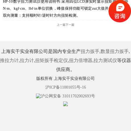
HP-10数字
扭力测试仪
使用说明书:采用四位LCD屏实时显示扭矩值，支持
N·m、kgf·cm、lbf·in单位切换，峰值保持功能可锁定zui大值并持续显示，
双向测量：支持顺时针/逆时针方向扭矩检测。
上一篇
下一篇
上海实干实业有限公司是国内专业生产
扭力扳手
,
数显扭力扳手
,
推拉力计
,
拉力计
,
扭矩扳手检定仪
,
扭力倍增器
,
拉力测试仪
等仪器
供应商。
版权所有 上海实干实业有限公司
沪ICP备11001055号-16
沪公网安备 31011702002693号