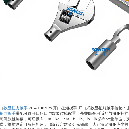
口
数显扭力扳手
20～100N.m 开口扭矩扳手 开口式数显扭矩扳手价格
扭力扳手
搭配可调开口钳口与数显传感配置，是兼顾多用适配与扭矩把控
高清数显屏幕，可切换 N・m、kg・cm、ft・lb、in・lb 多种计
式；提前设定目标扭矩后，临近设定数值灯光提醒，达到预定扭矩声光提