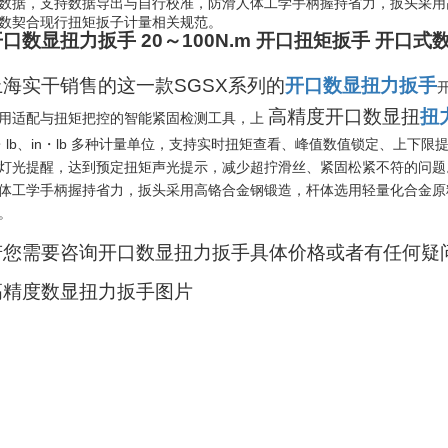
数据，支持数据导出与自行校准，防滑人体工学手柄握持省力，扳头采用
数契合现行扭矩扳子计量相关规范。
开口数显扭力扳手 20～100N.m 开口扭矩扳手 开口
上海实干销售的这一款SGSX系列的
开口数显扭力扳手
高精度开口数显扭
扭
用适配与扭矩把控的智能紧固检测工具，上
t・lb、in・lb 多种计量单位，支持实时扭矩查看、峰值数值锁定、上
灯光提醒，达到预定扭矩声光提示，减少超拧滑丝、紧固松紧不符的问题
体工学手柄握持省力，扳头采用高铬合金钢锻造，杆体选用轻量化合金原
。
若您需要咨询开口数显扭力扳手具体价格或者有任何疑
高精度数显扭力扳手图片