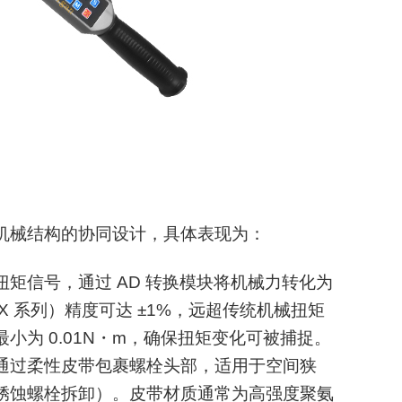
机械结构的协同设计，具体表现为：
矩信号，通过 AD 转换模块将机械力转化为
SX 系列）精度可达 ±1%，远超传统机械扭矩
值最小为 0.01N・m，确保扭矩变化可被捕捉。
通过柔性皮带包裹螺栓头部，适用于空间狭
锈蚀螺栓拆卸）。皮带材质通常为高强度聚氨