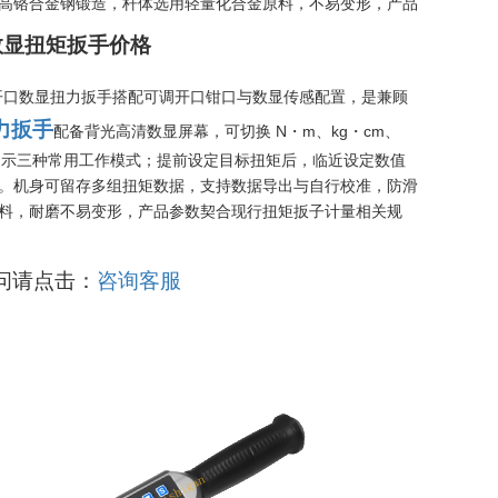
高铬合金钢锻造，杆体选用轻量化合金原料，不易变形，产品
式数显扭矩扳手价格
开口数显扭力扳手搭配可调开口钳口与数显传感配置，是兼顾
力扳手
配备背光高清数显屏幕，可切换 N・m、kg・cm、
下限提示三种常用工作模式；提前设定目标扭矩后，临近设定数值
。机身可留存多组扭矩数据，支持数据导出与自行校准，防滑
料，耐磨不易变形，产品参数契合现行扭矩扳子计量相关规
问请点击：
咨询客服