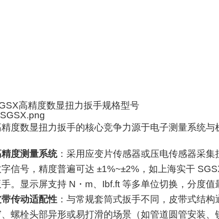
SGSX高精度数显扭力扳手规格型号
高精度数显扭力扳手的核心竞争力源于电子测量系统与
高精度测量系统
：采用应变片传感器或压电传感器采集扭
数字信号，精度普遍可达 ±1%~±2%，如上海实干 SG
手。显示屏支持 N・m、Ibf.ft 等多单位切换，分度
皮带传动适配性
：与常规套筒式扳手不同，皮带式结构
窄、螺栓头部异形或易打滑的场景（如管道圆管安装、