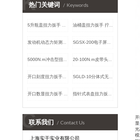
K
热门关键词
Keywords
5升瓶盖扭力扳手 2nm瓶盖扭力测试仪 瓶盖手动数字力矩扳手价格
油桶盖扭力扳手 拧桶盖头检测扳手 旋开松紧扭力桶盖工具厂家
发动机动态力矩测试仪 电机动态扭力检定仪 小量程电机转矩测量仪厂家
SGSX-200电子屏数显扭力扳手厂家 40-200N.m数字显示扭矩扳手价格
5000N.m冲击型扭矩检测仪 数显扭力检验测量仪 冲击扳手扭矩校准仪价格
20-100N.m皮带头扭矩扳手 皮带数字扭力扳手 可调式扭力工具实干
开口刻度扭力扳手100NM 可预设报警值预置式扭矩扳手 开口头力矩扳手价格
SGLD-10分体式无线测力计 10T 手持仪表距离读数拉力计 船舶锚链拉力无线测力仪价格
开口数显扭力扳手 20～100N.m 开口扭矩扳手 开口式数显扭矩扳手价格
指针式表盘扭力扳手1000N.m 食品行业手动紧固检测表盘扳手厂家（直观读数 ）
C
开
联系我们
Contact Us
显
光
模
上海实干实业有限公司