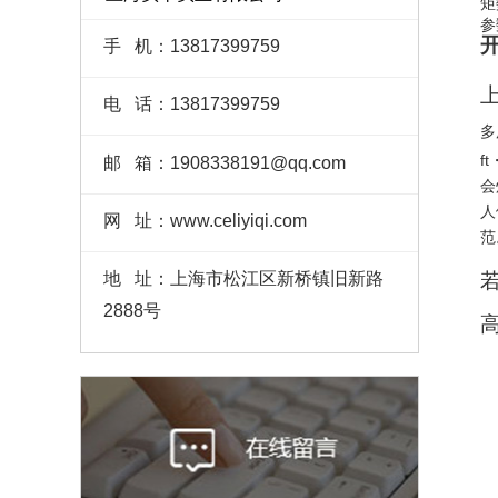
矩
参
手 机：13817399759
电 话：13817399759
多
f
邮 箱：1908338191@qq.com
会
人
网 址：www.celiyiqi.com
范
地 址：上海市松江区新桥镇旧新路
2888号