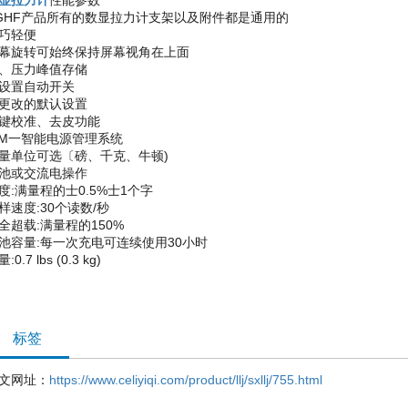
显拉力计
性能参数
GHF产品所有的数显拉力计支架以及附件都是通用的
巧轻便
幕旋转可始终保持屏幕视角在上面
、压力峰值存储
设置自动开关
更改的默认设置
键校准、去皮功能
PM一智能电源管理系统
量单位可选〔磅、千克、牛顿)
池或交流电操作
度:满量程的士0.5%士1个字
样速度:30个读数/秒
全超载:满量程的150%
池容量:每一次充电可连续使用30小时
:0.7 lbs (0.3 kg)
标签
文网址：
https://www.celiyiqi.com/product/llj/sxllj/755.html