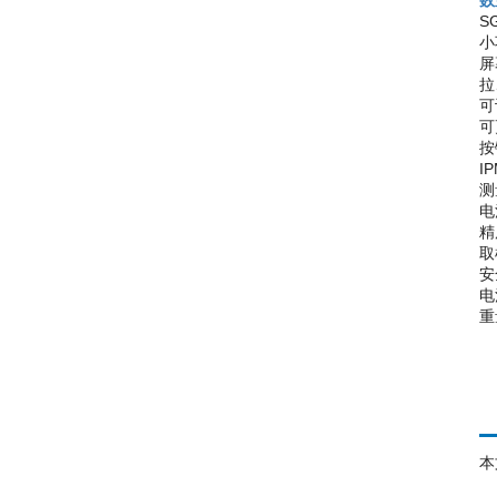
数
S
小
屏
拉
可
可
按
I
测
电
精
取
安
电
重量
本