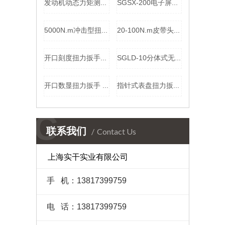
发动机动态力矩测试仪 电机动态扭力检定仪 小量程电机转矩测量仪厂家
SGSX-200电子屏数显扭力扳手厂家 40-200N.m数字显示扭矩扳手价格
5000N.m冲击型扭矩检测仪 数显扭力检验测量仪 冲击扳手扭矩校准仪价格
20-100N.m皮带头扭矩扳手 皮带数字扭力扳手 可调式扭力工具实干
开口刻度扭力扳手100NM 可预设报警值预置式扭矩扳手 开口头力矩扳手价格
SGLD-10分体式无线测力计 10T 手持仪表距离读数拉力计 船舶锚链拉力无线测力仪价格
开口数显扭力扳手 20～100N.m 开口扭矩扳手 开口式数显扭矩扳手价格
指针式表盘扭力扳手1000N.m 食品行业手动紧固检测表盘扳手厂家（直观读数 ）
C
联系我们
Contact Us
上海实干实业有限公司
手 机：13817399759
电 话：13817399759