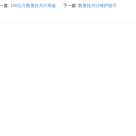
一篇:
100公斤数显拉力计用途
下一篇:
数显拉力计维护技巧
相关产品
5升瓶盖扭力扳手 2nm瓶盖扭力测试仪 瓶盖手动数字力矩扳手价格
油桶盖扭力扳手 拧桶盖头检测扳手 旋开松紧扭力桶盖工具厂家
相关新闻