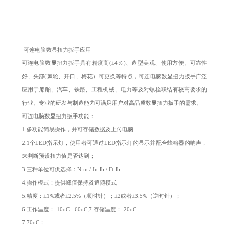
可连电脑数显扭力扳手应用
可连电脑数显扭力扳手具有精度高(±4％)、造型美观、使用方便、可靠性
好、头部(棘轮、开口、梅花）可更换等特点，可连电脑数显扭力扳手广泛
应用于船舶、汽车、铁路、工程机械、电力等及对螺栓联结有较高要求的
行业。专业的研发与制造能力可满足用户对高品质数显扭力扳手的需求。
可连电脑数显扭力扳手功能：
1.多功能简易操作，并可存储数据及上传电脑
2.1个LED指示灯，使用者可通过LED指示灯的显示并配合蜂鸣器的响声，
来判断预设扭力值是否达到；
3.三种单位可供选择：N-m / In-lb / Ft-lb
4.操作模式：提供峰值保持及追随模式
5.精度：±1%或者±2.5%（顺时针）；±2或者±3.5%（逆时针）；
6.工作温度：-10oC - 60oC;7.存储温度：-20oC -
7.70oC；