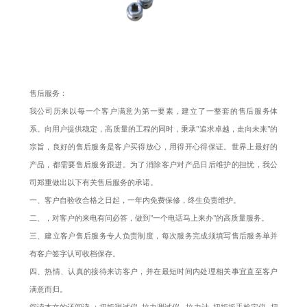
售后服务：
我公司历来以每一个客户满意为第一要素，建立了一整套的售后服务体
系。向用户提供稳定，高质量的工程的同时，秉承"追求卓越，走向未来"的
宗旨，良好的售后服务是客户买得放心，用得开心得保证。世界上最好的
产品，都需要售后服务跟进。为了消除客户对产品日后维护的担忧，我公
司郑重做出以下有关售后服务的承诺。
一、客户自验收合格之日起，一年内免费保修，终生负责维护。
二、，对客户的来电有问必答，做到"一个电话马上来办"的高质量服务。
三、建立客户售后服务专人负责制度，每次服务完成须填写售后服务单并
有客户签字认可收档保存。
四、热情、认真的接待来访客户，并在最短时间内处理相关事宜直至客户
满意而归。
阅读本文的还阅读 ：
扭矩测试仪
拉力测试仪
拉力计
扭矩扳手检定仪
扭