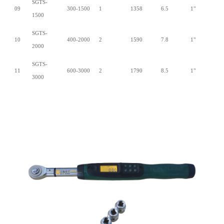
SGTS-
09
300-1500
1
1358
6.5
1"
1500
SGTS-
10
400-2000
2
1590
7.8
1"
2000
SGTS-
11
600-3000
2
1790
8.5
1"
3000