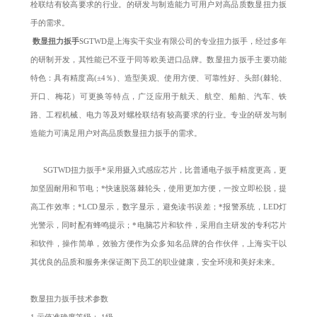
栓联结有较高要求的行业。的研发与制造能力可用户对高品质数显扭力扳
手的需求。
数显扭力扳手
SGTWD是上海实干实业有限公司的专业扭力扳手，经过多年
的研制开发，其性能已不亚于同等欧美进口品牌。数显扭力扳手主要功能
特色：具有精度高(±4％)、造型美观、使用方便、可靠性好、头部(棘轮、
开口、梅花）可更换等特点，广泛应用于航天、航空、船舶、汽车、铁
路、工程机械、电力等及对螺栓联结有较高要求的行业。专业的研发与制
造能力可满足用户对高品质数显扭力扳手的需求。
SGTWD扭力扳手*采用摄入式感应芯片，比普通电子扳手精度更高，更
加坚固耐用和节电；*快速脱落棘轮头，使用更加方便，一按立即松脱，提
高工作效率；*LCD显示，数字显示，避免读书误差；*报警系统，LED灯
光警示，同时配有蜂鸣提示；*电脑芯片和软件，采用自主研发的专利芯片
和软件，操作简单，效验方便作为众多知名品牌的合作伙伴，上海实干以
其优良的品质和服务来保证阁下员工的职业健康，安全环境和美好未来。
数显扭力扳手技术参数