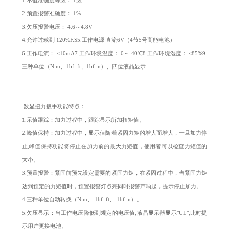
1.示值准确度等级： 1级
2.预置报警准确度： 1%
3.欠压报警电压： 4.6～4.8V
4.允许过载到 120%F.S5.工作电源 直流6V（4节5号高能电池）
6.工作电流： ≤10mA7.工作环境温度： 0～ 40℃8.工作环境湿度： ≤85%9.
三种单位（N.m、1bf .ft、1bf.in）、四位液晶显示
数显扭力扳手功能特点：
1.示值跟踪：加力过程中，跟踪显示所加扭矩值。
2.峰值保持：加力过程中，显示值随着紧固力矩的增大而增大，一旦加力停
止,峰值保持功能将停止在加力前的最大力矩值，使用者可以检查力矩值的
大小。
3.预置报警：紧固前预先设定需要的紧固力矩，在紧固过程中，当紧固力矩
达到预定的力矩值时，预置报警灯点亮同时报警声响起，提示停止加力。
4.三种单位自动转换（N.m、 1bf .ft、 1bf.in）。
5.欠压显示：当工作电压降低到规定的电压值,液晶显示器显示"UL",此时提
示用户更换电池。