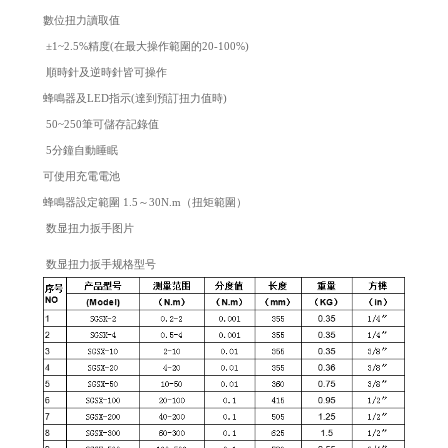
數位扭力讀取值
±1~2.5%精度(在最大操作範圍的20-100%)
順時針及逆時針皆可操作
蜂鳴器及LED指示(達到預訂扭力值時)
50~250筆可儲存記錄值
5分鐘自動睡眠
可使用充電電池
蜂鳴器設定範圍 1.5～30N.m（扭矩範圍）
数显扭力扳手图片
数显扭力扳手规格型号