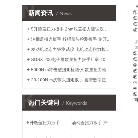
N
可
新闻资讯
News
①
②
③
5升瓶盖扭力扳手 2nm瓶盖扭力测试仪 瓶盖手动数字力矩扳手价格
④
油桶盖扭力扳手 拧桶盖头检测扳手 旋开松紧扭力桶盖工具厂家
可
①
发动机动态力矩测试仪 电机动态扭力检定仪 小量程电机转矩测量仪厂家
②
③
SGSX-200电子屏数显扭力扳手厂家 40-200N.m数字显示扭矩扳手价格
④
5000N.m冲击型扭矩检测仪 数显扭力检验测量仪 冲击扳手扭矩校准仪价格
⑤
⑥
20-100N.m皮带头扭矩扳手 皮带数字扭力扳手 可调式扭力工具实干
⑦
⑧
K
⑨
可
热门关键词
Keywords
5升瓶盖扭力扳手 2nm瓶盖扭力测试仪 瓶盖手动数字力矩扳手价格
油桶盖扭力扳手 拧桶盖头检测扳手 旋开松紧扭力桶盖工具厂家