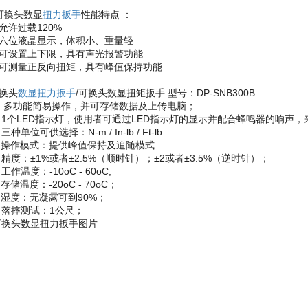
换头数显
扭力扳手
性能特点 ：
允许过载120%
六位液晶显示，体积小、重量轻
可设置上下限，具有声光报警功能
可测量正反向扭矩，具有峰值保持功能
换头
数显扭力扳手
/可换头数显扭矩扳手 型号：DP-SNB300B
 多功能简易操作，并可存储数据及上传电脑；
 1个LED指示灯，使用者可通过LED指示灯的显示并配合蜂鸣器的响声
 三种单位可供选择：N-m / In-lb / Ft-lb
 操作模式：提供峰值保持及追随模式
 精度：±1%或者±2.5%（顺时针）；±2或者±3.5%（逆时针）；
 工作温度：-10oC - 60oC;
 存储温度：-20oC - 70oC；
 湿度：无凝露可到90%；
 落摔测试：1公尺；
换头数显扭力扳手图片