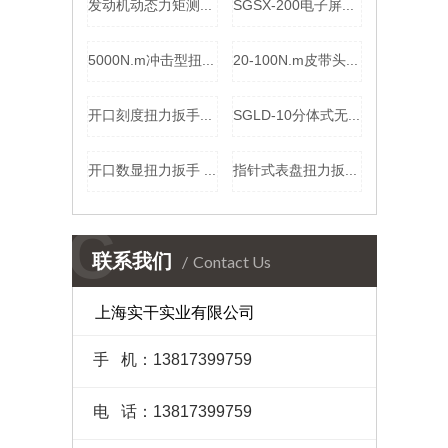
发动机动态力矩测试仪 电机动态扭力检定仪 小量程电机转矩测量仪厂家
SGSX-200电子屏数显扭力扳手厂家 40-200N.m数字显示扭矩扳手价格
5000N.m冲击型扭矩检测仪 数显扭力检验测量仪 冲击扳手扭矩校准仪价格
20-100N.m皮带头扭矩扳手 皮带数字扭力扳手 可调式扭力工具实干
开口刻度扭力扳手100NM 可预设报警值预置式扭矩扳手 开口头力矩扳手价格
SGLD-10分体式无线测力计 10T 手持仪表距离读数拉力计 船舶锚链拉力无线测力仪价格
开口数显扭力扳手 20～100N.m 开口扭矩扳手 开口式数显扭矩扳手价格
指针式表盘扭力扳手1000N.m 食品行业手动紧固检测表盘扳手厂家（直观读数 ）
C
联系我们
Contact Us
上海实干实业有限公司
手 机：13817399759
电 话：13817399759