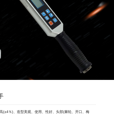
手
高(±4％)、造型美观、使用、性好、头部(棘轮、开口、梅