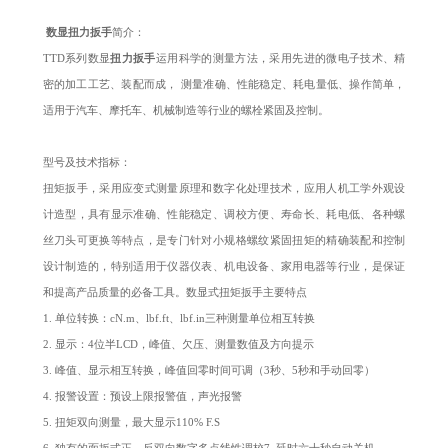
数显扭力扳手
简介：
TTD系列数显
扭力扳手
运用科学的测量方法，采用先进的微电子技术、精
密的加工工艺、装配而成， 测量准确、性能稳定、耗电量低、操作简单，
适用于汽车、摩托车、机械制造等行业的螺栓紧固及控制。
型号及技术指标：
扭矩扳手，采用应变式测量原理和数字化处理技术，应用人机工学外观设
计造型，具有显示准确、性能稳定、调校方便、寿命长、耗电低、各种螺
丝刀头可更换等特点，是专门针对小规格螺纹紧固扭矩的精确装配和控制
设计制造的，特别适用于仪器仪表、机电设备、家用电器等行业，是保证
和提高产品质量的必备工具。数显式扭矩扳手主要特点
1. 单位转换：cN.m、lbf.ft、lbf.in三种测量单位相互转换
2. 显示：4位半LCD，峰值、欠压、测量数值及方向提示
3. 峰值、显示相互转换，峰值回零时间可调（3秒、5秒和手动回零）
4. 报警设置：预设上限报警值，声光报警
5. 扭矩双向测量，最大显示110% F.S