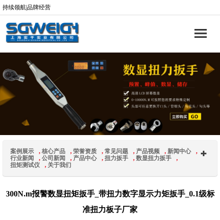
持续领航|品牌经营
案例展示
,
核心产品
,
荣誉资质
,
常见问题
,
产品视频
,
新闻中心
,
行业新闻
,
公司新闻
,
产品中心
,
扭力扳手
,
数显扭力扳手
,
扭矩测试仪
,
关于我们
300N.m报警数显扭矩扳手_带扭力数字显示力矩扳手_0.1级标
准扭力板子厂家