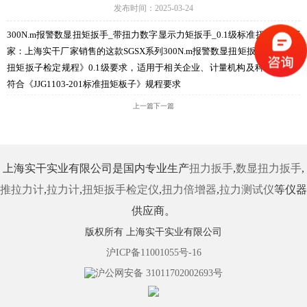
发布时间：2025-03-24
300N.m报警数显扭矩扳手_带扭力数字显示力矩扳手_0.1级标准扭力板子厂
家：上海实干厂家销售的这款SGSX系列300N.m报警数显扭矩扳手合《标准
扭矩扳子检定规程》0.1级要求，适用于相关企业、计量机构及科研所等。
符合《JJG1103-201标准扭矩板子》规程要求
上一篇
下一篇
上海实干实业有限公司是国内专业生产
扭力扳手
,
数显扭力扳手
,
推拉力计
,
拉力计
,
扭矩扳手检定仪
,
扭力倍增器
,
拉力测试仪
等仪器
供应商。
版权所有 上海实干实业有限公司
沪ICP备11001055号-16
沪公网安备 31011702002693号