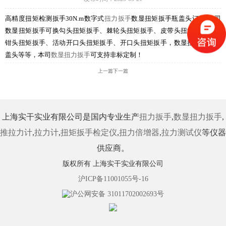
高精度扭矩检测扳手
30N.m数字式
扭力扳手
数显扭矩扳手瓶盖头订做:本司
数显扭矩扳手可换勾头扭矩扳手、棘轮头扭矩扳手、皮带头扭矩扳手、管
钳头扭矩扳手、活动开口头扭矩扳手、开口头扭矩扳手，数显扭矩扳手瓶
盖头等等，本司
数显扭力扳手
可支持非标定制！
上一篇
下一篇
上海实干实业有限公司是国内专业生产
扭力扳手
,
数显扭力扳手
,
推拉力计
,
拉力计
,
扭矩扳手检定仪
,
扭力倍增器
,
拉力测试仪
等仪器
供应商。
版权所有 上海实干实业有限公司
沪ICP备11001055号-16
沪公网安备 31011702002693号